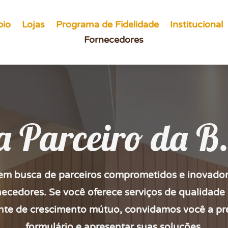
pio
Lojas
Programa de Fidelidade
Institucional
Fornecedores
a Parceiro da B
m busca de parceiros comprometidos e inovadore
necedores. Se você oferece serviços de qualidade 
te de crescimento mútuo, convidamos você a pr
formulário e apresentar suas soluções.